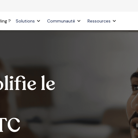
ling ?
Solutions
Communauté
Ressources
ifie le
VTC