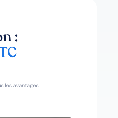
n :
VTC
ous les avantages