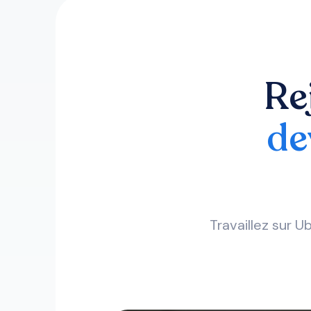
Re
de
Travaillez sur U