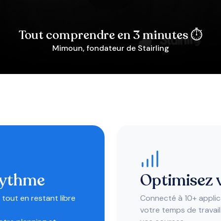
Tout comprendre en 3 minutes ⏱️
Mimoun, fondateur de Stairling
rythme
Optimisez v
 tout en restant libre
Connecté à 10+ applica
votre temps de travail