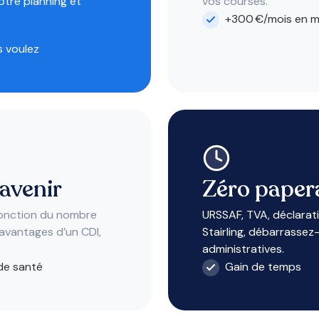
otre planning et
vos courses.
+300 €/mois en 
s voulez
 avenir
Zéro paper
fonction du nombre
URSSAF, TVA, déclarati
 avantages d’un CDI,
Stairling, débarrassez
administratives.
de santé
Gain de temps