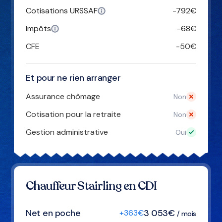
Cotisations URSSAF
-792€
Impôts
-68€
CFE
-50€
Et pour ne rien arranger
Assurance chômage
Non
Cotisation pour la retraite
Non
Gestion administrative
Oui
Chauffeur Stairling en CDI
3 053€
Net en poche
+363€
/ mois