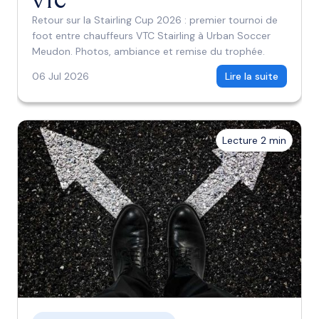
VTC
Retour sur la Stairling Cup 2026 : premier tournoi de
foot entre chauffeurs VTC Stairling à Urban Soccer
Meudon. Photos, ambiance et remise du trophée.
06 Jul 2026
Lire la suite
Lecture 2 min