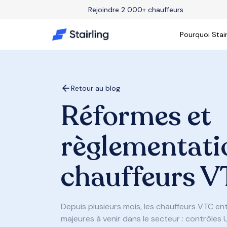
Rejoindre 2 000+ chauffeurs
Pourquoi Stair
Retour au blog
Réformes et
règlementati
chauffeurs V
Depuis plusieurs mois, les chauffeurs VTC e
majeures à venir dans le secteur : contrôles 