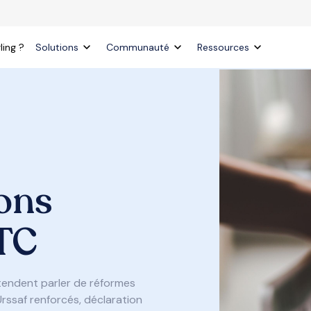
ling ?
Solutions
Communauté
Ressources
ons
TC
ntendent parler de réformes
Urssaf renforcés, déclaration