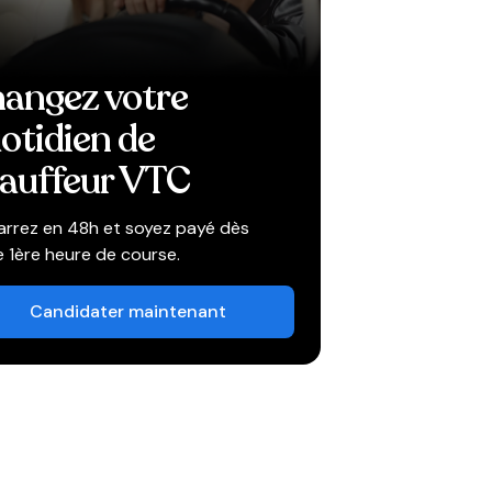
angez votre
otidien de
auffeur VTC
rrez en 48h et soyez payé dès
e 1ère heure de course.
Candidater maintenant