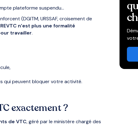
qu
 compte plateforme suspendu…
ch
enforcent (DGITM, URSSAF, croisement de
 REVTC n’est plus une formalité
Déma
our travailler
.
votr
cule,
s qui peuvent bloquer votre activité.
VTC exactement ?
ants de VTC
, géré par le ministère chargé des