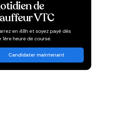
otidien de
auffeur VTC
rrez en 48h et soyez payé dès
e 1ère heure de course.
Candidater maintenant