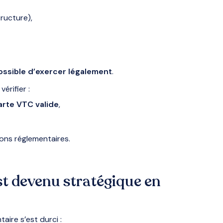
ructure),
ossible d’exercer légalement
.
érifier :
arte VTC valide
,
ions réglementaires.
t devenu stratégique en
aire s’est durci :