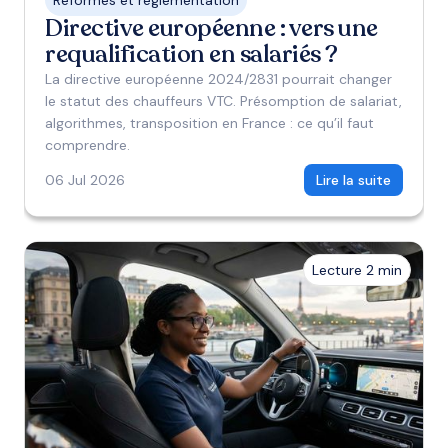
Réformes et règlementation
Directive européenne : vers une
requalification en salariés ?
La directive européenne 2024/2831 pourrait changer
le statut des chauffeurs VTC. Présomption de salariat,
algorithmes, transposition en France : ce qu’il faut
comprendre.
06 Jul 2026
Lire la suite
Lecture 2 min