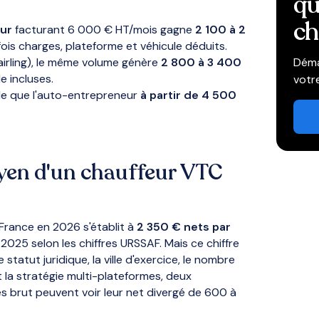
qu
ch
ur
facturant 6 000 € HT/mois gagne
2 100 à 2
fois charges, plateforme et véhicule déduits.
Déma
irling), le même volume génère
2 800 à 3 400
e incluses.
votr
ble que l'auto-entrepreneur
à partir de 4 500
oyen d'un chauffeur VTC
France en 2026 s'établit à
2 350 € nets par
2025 selon les chiffres URSSAF. Mais ce chiffre
statut juridique, la ville d'exercice, le nombre
la stratégie multi-plateformes, deux
es brut peuvent voir leur net divergé de 600 à