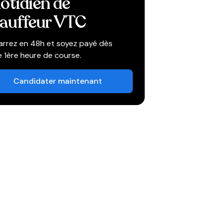
otidien de
auffeur VTC
rrez en 48h et soyez payé dès
e 1ère heure de course.
Candidater maintenant